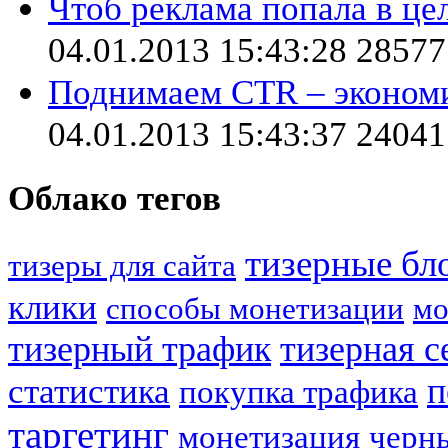
Чтоб реклама попала в це
04.01.2013 15:43:28
28577
Поднимаем CTR – экономи
04.01.2013 15:43:37
24041
Облако тегов
тизерные бл
тизеры для сайта
клики
способы монетизации
мо
тизерный трафик
тизерная с
статистика
п
покупка трафика
таргетинг
монетизация
черн