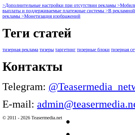
>
Дополнительные настройки при отсутствии рекламы
>
Мобиль
выплаты и поддерживаемые платежные системы
>
В рекламной 
рекламы
>
Монетизация изображений
Теги статей
тизерная реклама
тизеры
таргетинг
тизерные блоки
тизерная се
Контакты
Telegram:
@Teasermedia_net
E-mail:
admin@teasermedia.n
© 2011 - 2026 Teasermedia.net